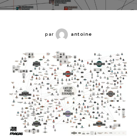
Des
Pensées
Écologique
par
antoine