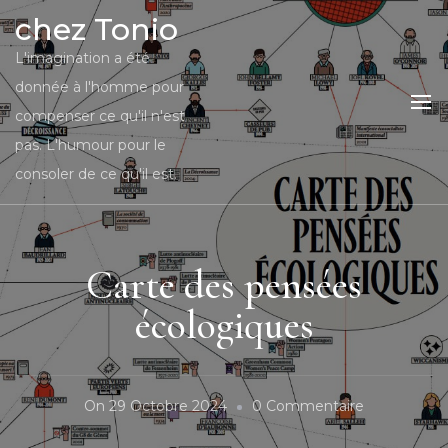
chez Tonio
L'imagination a été
donnée à l'homme pour
compenser ce qu'il n'est
pas. L'humour pour le
consoler de ce qu'il est.
Carte des pensées
écologiques
Sur
On
29 Octobre 2024
0 Commentaire
Carte