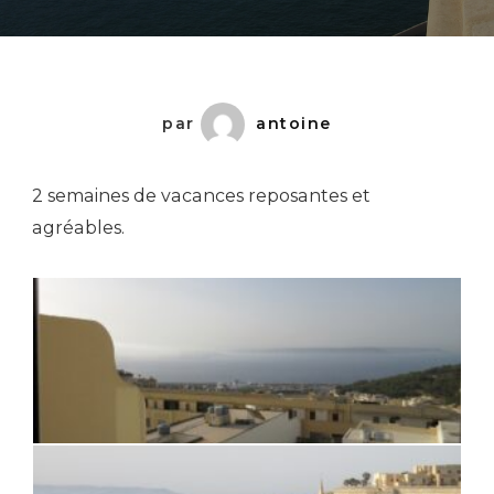
–
Petit
Tour
Chez
par
antoine
Corto
Maltese
2 semaines de vacances reposantes et
agréables.